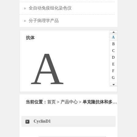
全自动免疫组化染色仪
分子病理学产品
A
抗体
B
A
C
D
E
F
G
H
I
J
当前位置：
首页
>
产品中心
> 单克隆抗体和多克隆抗体
K
L
M
CyclinD1
N
O