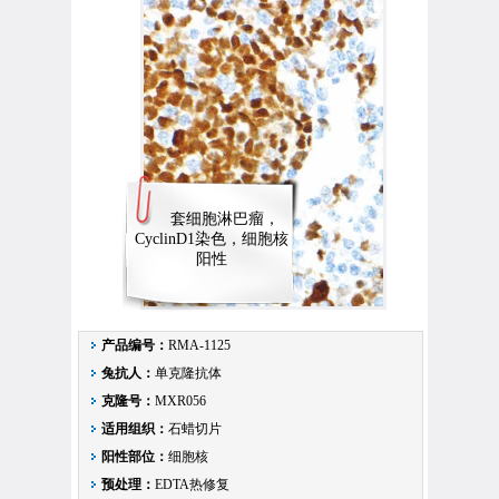
P
Q
R
S
T
U
V
W
X
套细胞淋巴瘤，
Y
CyclinD1染色，细胞核
Z
阳性
产品编号：
RMA-1125
兔抗人：
单克隆抗体
克隆号：
MXR056
适用组织：
石蜡切片
阳性部位：
细胞核
预处理：
EDTA热修复