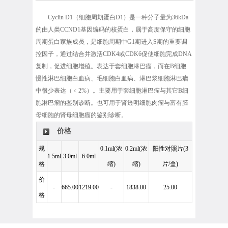
Cyclin D1（细胞周期蛋白D1）是一种分子量为36kDa
的由人类CCND1基因编码的核蛋白，属于高度保守的细胞
周期蛋白家族成员，是细胞周期中G1期进入S期的重要调
控因子，通过结合并激活CDK4或CDK6促使细胞完成DNA
复制，促进细胞增殖。表达于套细胞淋巴瘤，而在B细胞
慢性淋巴细胞白血病、毛细胞白血病、淋巴浆细胞淋巴瘤
中很少表达（﹤2%）。主要用于套细胞淋巴瘤与其它B细
胞淋巴瘤的鉴别诊断。也可用于肾透明细胞肉瘤与富有胚
母细胞的肾母细胞瘤的鉴别诊断。
价格
规
0.1ml(浓
0.2ml(浓
阳性对照片(3
1.5ml
3.0ml
6.0ml
格
缩)
缩)
片/盒)
价
-
665.00
1219.00
-
1838.00
25.00
格