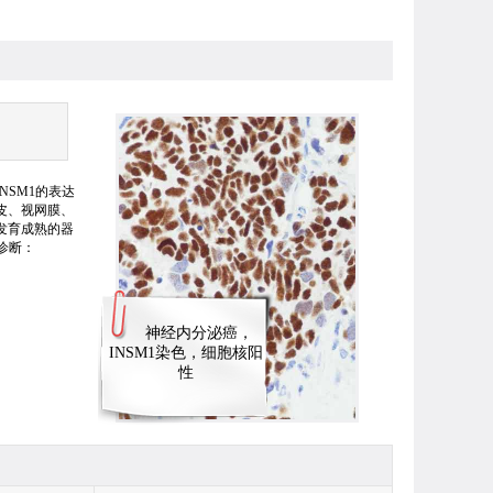
。INSM1的表达
皮、视网膜、
发育成熟的器
诊断：
神经内分泌癌，
INSM1染色，细胞核阳
性