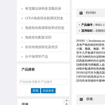
单克隆抗体和多克隆抗体
INSM1
CFDA免疫组化检测试剂盒
产品编号：
RMA-1
免疫组化检测系统和试剂盒
适用组织：
石蜡切
免疫组化配套试剂
INSM1（ Insulin
具有严格的组织特异性
全自动免疫组化染色仪
小脑、胰腺、胸腺、甲
官中几乎检测不到IN
分子病理学产品
⑴作为神经内分泌和神
⑵高级别神经内分泌癌
⑶类癌瘤与肺脑膜上皮
⑷骨外黏液样软骨肉瘤
产品搜索
INSM1还可作为预后
⑴INSM1的高表达
⑵与尚未转移的中肠神
高级搜索
价格
A
抗体