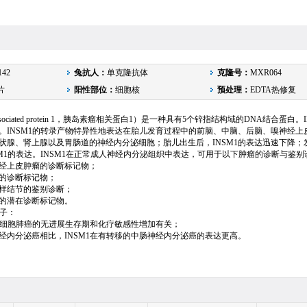
142
兔抗人：
单克隆抗体
克隆号：
MXR064
片
阳性部位：
细胞核
预处理：
EDTA热修复
oma-associated protein 1，胰岛素瘤相关蛋白1）是一种具有5个锌指结构域的DNA结合蛋白
。INSM1的转录产物特异性地表达在胎儿发育过程中的前脑、中脑、后脑、嗅神经上
状腺、肾上腺以及胃肠道的神经内分泌细胞；胎儿出生后，INSM1的表达迅速下降；
SM1的表达。INSM1在正常成人神经内分泌组织中表达，可用于以下肿瘤的诊断与鉴别
经上皮肿瘤的诊断标记物；
的诊断标记物；
样结节的鉴别诊断；
的潜在诊断标记物。
因子：
与小细胞肺癌的无进展生存期和化疗敏感性增加有关；
经内分泌癌相比，INSM1在有转移的中肠神经内分泌癌的表达更高。