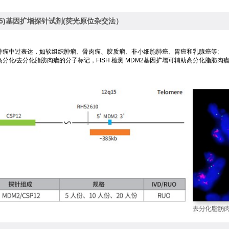
g15)基因扩增探针试剂(荧光原位杂交法）
人类肿瘤中过表达，如软组织肿瘤、骨肉瘤、胶质瘤、非小细胞肺癌、胃癌和乳腺癌等;
是高分化/去分化脂肪肉瘤的分子标记，FISH 检测 MDM2基因扩增可辅助高分化脂