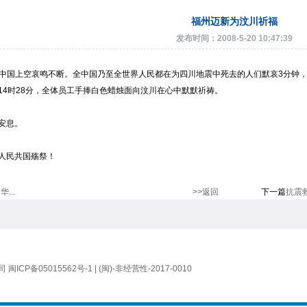
福州迈新为汶川祈福
发布时间：2008-5-20 10:47:39
8分，中国上空哀鸣不断。全中国乃至全世界人民都在为四川地震中死去的人们默哀3分
14时28分，全体员工手捧白色蜡烛面向汶川在心中默默祈祷。
安息。
人民共国殇祭！
...
>>返回
下一篇
抗震救
公司
闽ICP备05015562号-1
| (闽)-非经营性-2017-0010