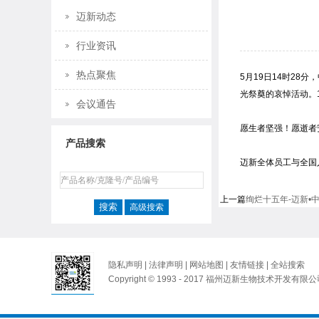
迈新动态
行业资讯
热点聚焦
5月19日14时2
光祭奠的哀悼活动。
会议通告
愿生者坚强！愿逝者
产品搜索
迈新全体员工与全国
上一篇
绚烂十五年-迈新•中华
高级搜索
隐私声明
|
法律声明
|
网站地图
|
友情链接
|
全站搜索
Copyright © 1993 - 2017 福州迈新生物技术开发有限