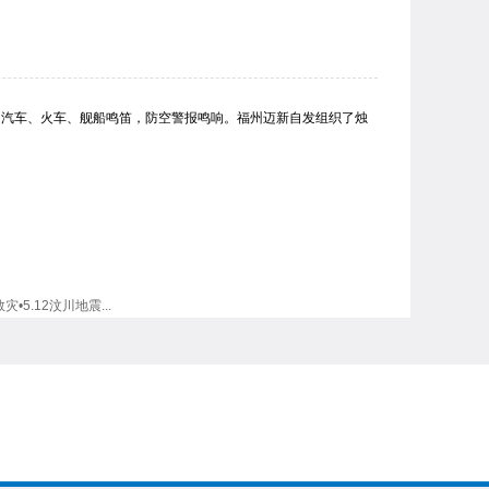
钟，汽车、火车、舰船鸣笛，防空警报鸣响。福州迈新自发组织了烛
灾•5.12汶川地震...