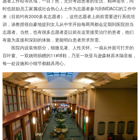
愿者工作站等区域，一目了然，充分考虑患者的生活、精神需求，同
时也鼓励员工家属或社会热心人士作为志愿者参与到MDACC的工作中
来（目前约有2000多名志愿者），这些志愿者上岗前需要进行系统培
训，谈教授很自豪地提到女儿从中学开始每两周都会定期到医院担当
志愿者。当然，也有很多志愿者是以前在这里接受治疗的患者，他们
有最为直接和深刻的体验，更能明白患者所求所需。
医院内设装饰部分，细微见著、人性关怀。一扇从外面可打开的
百叶窗、一双姚明捐赠的11#球鞋，乃至一块亚马逊森林原木隔音板，
每一处设施和小细节都颇具用心。