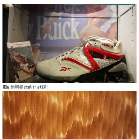
图6
姚明捐赠的11#球鞋