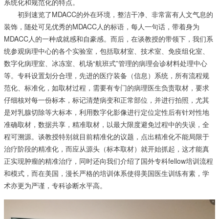
系统化和规范化的特点。
初到速览了MDACC的外在环境，整洁干净、非常富有人文气息的
装饰，随处可见优秀的MDACC人的标语，每人一句话，带着身为
MDACC人的一种成就感和自豪感。而后，在谈教授的带领下，我们系
统参观病理中心的各个实验室，包括取材室、技术室、免疫组化室、
数字化病理室、冰冻室、机场“航班式”管理的病理会诊材料处理中心
等。专科设置划分合理，先进的医疗装备（信息）系统，所有流程规
范化、标准化，如取材过程，需要有专门的病理医生负责取材，要求
仔细核对每一份标本，标记清楚病变和正常部位，并进行拍照，尤其
是对乳腺切除等大标本，利用数字化影像进行定位定性后有针对性地
准确取材，数据共享，精准取材，以最大限度避免过程中的失误，全
程可溯源。谈教授特别就目前精准化的议题，点出精准化不能局限于
治疗阶段的精准化，而应从源头（标本取材）就开始抓起，这才能真
正实现肿瘤的精准治疗，同时还向我们介绍了国外专科fellow培训流程
和模式，而在美国，漫长严格的培训体系使得美国医生训练有素，学
术亦更为严谨，专科诊断水平高。