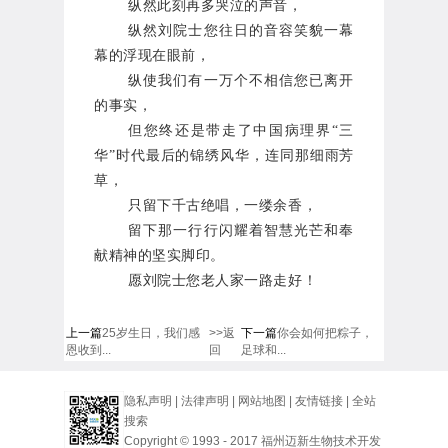
纵然此刻再多哭泣的声音，
纵然刘院士您往日的音容笑貌一幕
幕的浮现在眼前，
纵使我们有一万个不相信您已离开
的事实，
但您终还是
带走了中国病理界“三
华”时代最后的锦绣风华，连同那细雨芳
草，
只留下千古绝唱，一缕余香，
留下那一行行闪耀着智慧光芒和奉
献精神的坚实脚印。
愿
刘院士
您老人家一路走好！
上一篇
25岁生日，我们感
>>返
下一篇
你会如何把粽子，
恩收到...
回
足球和...
隐私声明
|
法律声明
|
网站地图
|
友情链接
|
全站
搜索
Copyright © 1993 - 2017 福州迈新生物技术开发