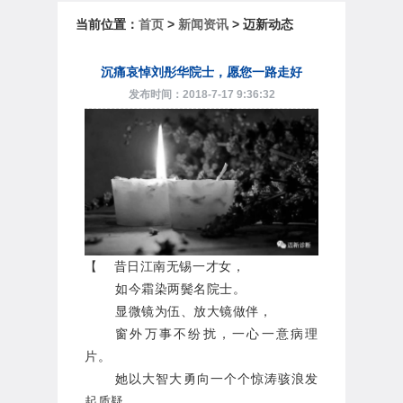
当前位置：
首页
>
新闻资讯
> 迈新动态
沉痛哀悼刘彤华院士，愿您一路走好
发布时间：2018-7-17 9:36:32
【
昔日江南无锡一才女，
如今霜染两鬓名院士。
显微镜为伍、放大镜做伴，
窗外万事不纷扰，一心一意病理
片。
她以大智大勇向一个个惊涛骇浪发
起质疑，