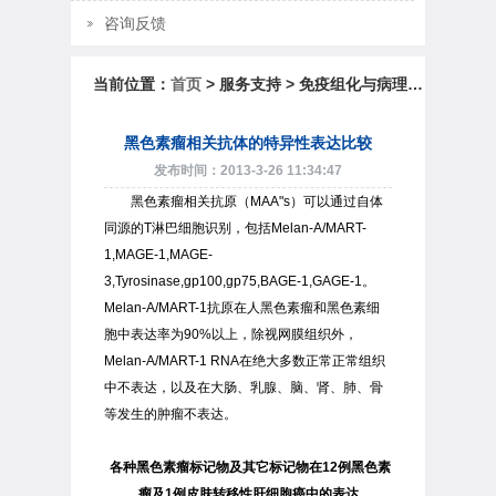
咨询反馈
当前位置：
首页
> 服务支持 > 免疫组化与病理 > 免疫组化与病理诊断
黑色素瘤相关抗体的特异性表达比较
发布时间：2013-3-26 11:34:47
黑色素瘤相关抗原（MAA"s）可以通过自体
同源的T淋巴细胞识别，包括Melan-A/MART-
1,MAGE-1,MAGE-
3,Tyrosinase,gp100,gp75,BAGE-1,GAGE-1。
Melan-A/MART-1抗原在人黑色素瘤和黑色素细
胞中表达率为90%以上，除视网膜组织外，
Melan-A/MART-1 RNA在绝大多数正常正常组织
中不表达，以及在大肠、乳腺、脑、肾、肺、骨
等发生的肿瘤不表达。
各种黑色素瘤标记物及其它标记物在12例黑色素
瘤及1例皮肤转移性肝细胞癌中的表达